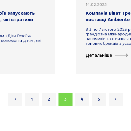
14.02.2023
оїв запускають
Компанія Віват Тре
 які втратили
виставці Ambiente
З 3 по 7 лютого 2023 
грандіозна міжнародна
м «Діти Героїв»
напрямків та є визнач
допомогти дітям, які
топових брендів з усьог
Детальніше
<
1
2
3
4
5
>