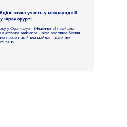
йдінг взяла участь у міжнародній
 у Франкфурті
року у Франкфурті (Німеччина) пройшла
 виставка Ambiente. Захід охоплює безліч
ним презентаційним майданчиком для
о світу.