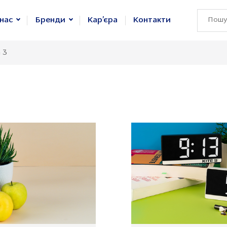
нас
Бренди
Кар’єра
Контакти
 3
с VIVAT
KITE
ія VIVAT
BRUNNEN
 VIVAT
Axent
я з VIVAT
KOH-I-NOOR
вини
Centropen
KUM
Edding
GoPack
Unimax