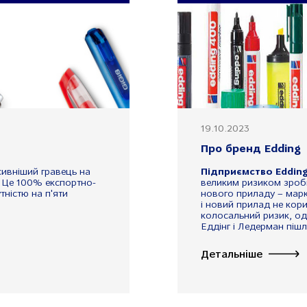
19.10.2023
Про бренд Edding
сивніший гравець на
Підприємство Edding
ї. Це 100% експортно-
великим ризиком зроб
ністю на п'яти
нового приладу – марк
і новий прилад не кор
колосальний ризик, од
Еддінг і Ледерман пішл
Детальніше