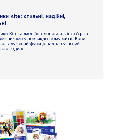
ки Kite: стильні, надійні,
ьні
ики Kite гармонійно доповнять інтер’єр та
омічниками у повсякденному житті. Вони
, розгалужений функціонал та сучасний
осто годинн...