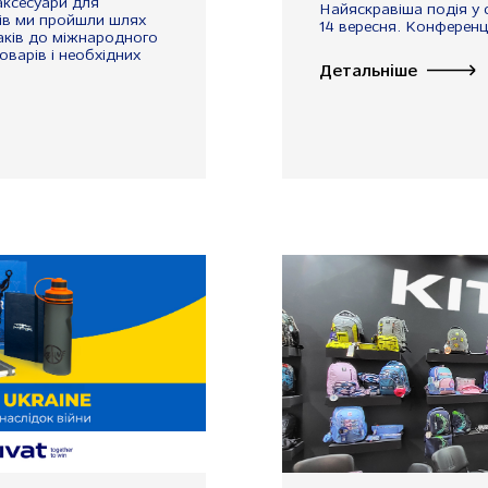
 аксесуари для
Найяскравіша подія у с
ків ми пройшли шлях
14 вересня. Конференція
аків до міжнародного
оварів і необхідних
Детальніше