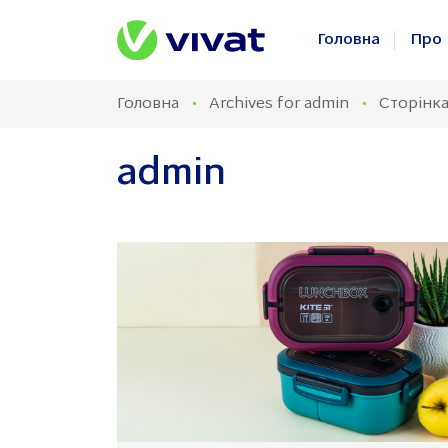
Головна
Про 
Головна
Archives for admin
Сторінка
Бізне
Філософ
Життя
admin
Cпівпрац
Но