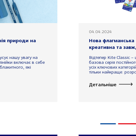
04.04.2024
нія природи на
Нова флагманська с
креативна та завж
усує нашу увагу на
Відтепер Kite Classic 
лінійки включає в себе
базова серія постійног
блакитного, які
усіх ключових категорі
тільки найкраще: розро
Детальніше