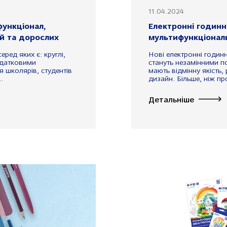
11.04.2024
функціонал,
Електронні годинни
й та дорослих
мультифункціонал
ред яких є: круглі,
Нові електронні годинн
одатковими
стануть незамінними п
 школярів, студентів
мають відмінну якість
.
дизайн. Більше, ніж пр
Детальніше