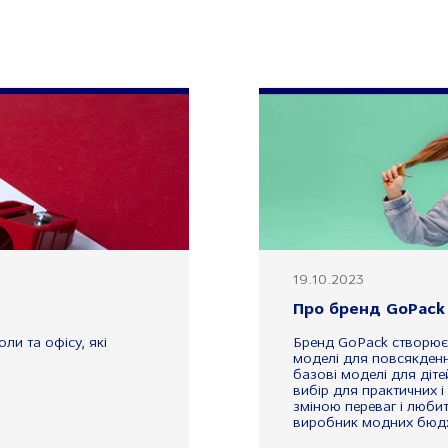
19.10.2023
Про бренд GoPack
и та офісу, які
Бренд GoPack створює к
моделі для повсякденн
базові моделі для діте
вибір для практичних і
зміною переваг і любит
виробник модних бюдже