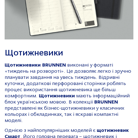
Щотижневики
Щотижневики BRUNNEN
виконані у форматі
«тиждень на розвороті». Це дозволяє легко і зручно
планувати завдання на увесь тиждень. Відривні
куточки, додаткові перфоровані сторінки роблять
процес використання щотижневика ще більш
комфортним.
Щотижневики
мають інформаційний
блок українською мовою. В колекції
BRUNNEN
представлені як бізнес-щотижневики у класичних
кольорах і обкладинках, так і яскраві компактні
моделі.
Однією з найпопулярніших моделей є
щотижневик
Смарт
. Його головна перевага – щотижневик і