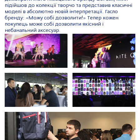
підійшов до колекції творчо та представив класичні
моделі в абсолютно новій інтерпретації. Гасло
бренду: «Можу собі дозволити!» Тепер кожен
покупець може собі дозволити якісний і
небанальний аксесуар.