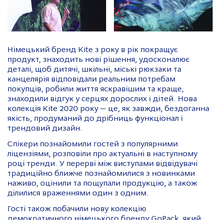
Німецький бренд Kite з року в рік покращує
продукт, знаходить нові рішення, удосконалює
деталі, щоб дитячі, шкільні, міські рюкзаки та
канцелярія відповідали реальним потребам
покупців, робили життя яскравішим та краще,
знаходили відгук у серцях дорослих і дітей. Нова
колекція Kite 2020 року — це, як завжди, бездоганна
якість, продуманий до дрібниць функціонал і
трендовий дизайн.
Спікери познайомили гостей з популярними
ліцензіями, розповіли про актуальні в наступному
році тренди. У перерві між виступами відвідувачі
традиційно ближче познайомилися з новинками
наживо, оцінили та пощупали продукцію, а також
ділилися враженнями один з одним.
Гості також побачили нову колекцію
демократичного німецького бренду GoPack, який