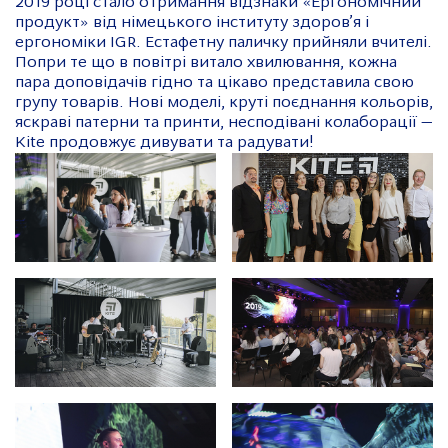
2019 році стало отримання відзнаки «Ергономічний
продукт» від німецького інституту здоров’я і
ергономіки IGR. Естафетну паличку прийняли вчителі.
Попри те що в повітрі витало хвилювання, кожна
пара доповідачів гідно та цікаво представила свою
групу товарів. Нові моделі, круті поєднання кольорів,
яскраві патерни та принти, несподівані колаборації —
Kite продовжує дивувати та радувати!