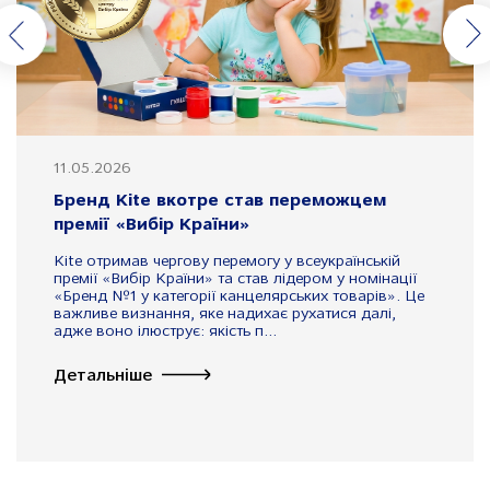
11.05.2026
Бренд Kite вкотре став переможцем
премії «Вибір Країни»
Kite отримав чергову перемогу у всеукраїнській
премії «Вибір Країни» та став лідером у номінації
«Бренд №1 у категорії канцелярських товарів». Це
важливе визнання, яке надихає рухатися далі,
адже воно ілюструє: якість п...
Детальніше