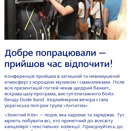
Добре попрацювали —
прийшов час відпочити!
Конференція пройшла в затишній та невимушеній
атмосфері з хорошою музикою і смаколиками. Після
всіх презентацій гостей чекав щедрий банкет,
яскрава шоу-програма, виступ епатажного бойз-
бенду Dside Band. Хедлайнером вечора стала
українська поп-рок група «Антитіла».
«Золотий Kite» — подія, яка надихає та заряджає. Тут
мріють побувати всі, хто причетний до всесвіту
канцелярії і текстильної колекції. Приєднуйтесь до