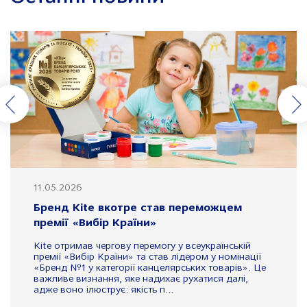
11.05.2026
Бренд Kite вкотре став переможцем
премії «Вибір Країни»
Kite отримав чергову перемогу у всеукраїнській
премії «Вибір Країни» та став лідером у номінації
«Бренд №1 у категорії канцелярських товарів». Це
важливе визнання, яке надихає рухатися далі,
адже воно ілюструє: якість п...