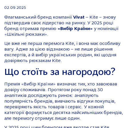
02.09.2025
Флагманський бренд компанії
Vivat
– Kite – знову
підтвердив своє лідерство на ринку. У 2025 році
бренд отримав премію
«Вибір Країни»
у номінації
«Шкільні рюкзаки».
Це вже не перша перемога Kite, і вона має особливу
вагу. Адже за цією відзнакою – не лише рішення
експертів, а й вибір українських родин, які щодня
довіряють рюкзакам Kite.
Що стоїть за нагородою?
Премія «Вибір Країни» визначає тих, хто завоював
довіру споживачів. Протягом року понад 30
аналітиків досліджують ринок: аналізують
популярність брендів, вивчають відгуки покупців,
перевіряють якість товарів і сервіс. У кожній
категорії формується десятка найсильніших брендів,
але перемогу отримує лише один.
У 2025 році цим брендом вже вкотре став Kite.