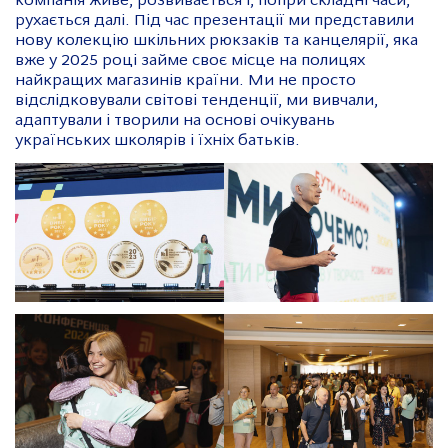
компанія живе, розвивається і, попри складні часи,
рухається далі. Під час презентації ми представили
нову колекцію шкільних рюкзаків та канцелярії, яка
вже у 2025 році займе своє місце на полицях
найкращих магазинів країни. Ми не просто
відслідковували світові тенденції, ми вивчали,
адаптували і творили на основі очікувань
українських школярів і їхніх батьків.